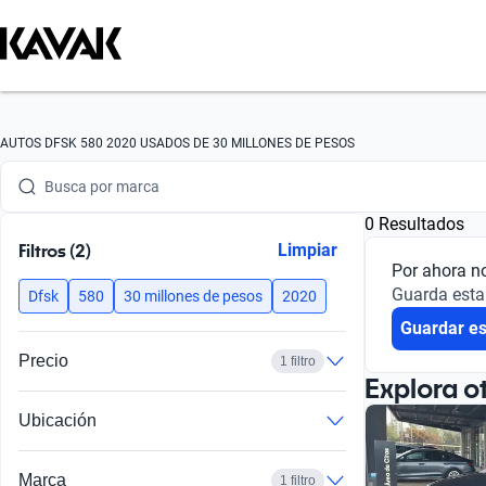
AUTOS DFSK 580 2020 USADOS DE 30 MILLONES DE PESOS
Busca por marca
Busca por modelo
0 Resultados
Filtros (2)
Limpiar
Busca por versión
Por ahora n
Guarda esta
Dfsk
580
30 millones de pesos
2020
Busca por año
Guardar e
Busca por marca
Precio
1 filtro
Explora o
Busca por modelo
Ubicación
Busca por versión
Marca
1 filtro