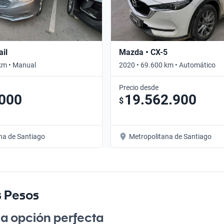
ail
Mazda • CX-5
km • Manual
2020 • 69.600 km • Automático
Precio desde
.000
19.562.900
$
na de Santiago
Metropolitana de Santiago
s Pesos
la opción perfecta