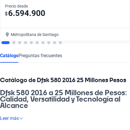
Precio desde
6.594.900
$
Metropolitana de Santiago
Catálogo
Preguntas frecuentes
Catálogo de Dfsk 580 2016 25 Millones Pesos
Dfsk 580 2016 a 25 Millones de Pesos:
Calidad, Versatilidad y Tecnología al
Alcance
Si estás buscando un vehículo que se adapte a todas las
Leer más
exigencias del día a día, el Dfsk 580 2016 a 25 millones de