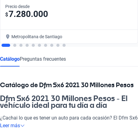
Precio desde
7.280.000
$
Metropolitana de Santiago
Catálogo
Preguntas frecuentes
Catálogo de Dfm Sx6 2021 30 Millones Pesos
Dfm Sx6 2021 30 Millones Pesos - El
vehículo ideal para tu día a día
¿Cachai lo que es tener un auto para cada ocasión? El Dfm Sx6
2021, a 30 millones de pesos, se convierte en tu mejor aliado
Leer más
para el trabajo y el esparcimiento. Con su diseño moderno y