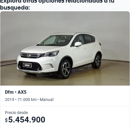
Explora otras opciones relacionadas a tu
Busca por año
busqueda:
Dfm • AX5
2019 • 71.000 km • Manual
Precio desde
5.454.900
$