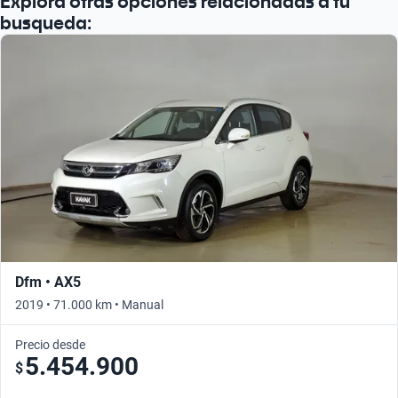
Explora otras opciones relacionadas a tu
Busca por año
busqueda:
Dfm • AX5
2019 • 71.000 km • Manual
Precio desde
5.454.900
$