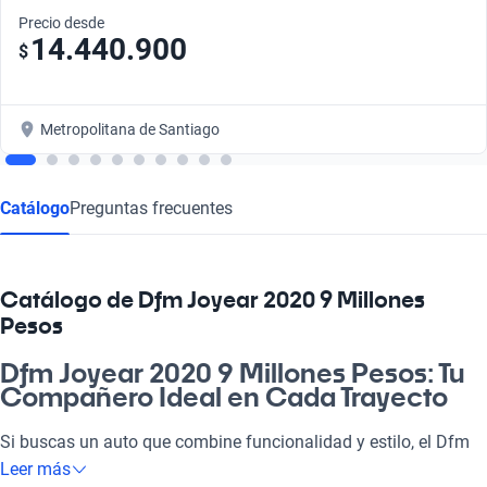
Precio desde
14.440.900
$
Metropolitana de Santiago
Catálogo
Preguntas frecuentes
Catálogo de Dfm Joyear 2020 9 Millones
Pesos
Dfm Joyear 2020 9 Millones Pesos: Tu
Compañero Ideal en Cada Trayecto
Si buscas un auto que combine funcionalidad y estilo, el Dfm
Joyear 2020 a 9 millones de pesos es la solución perfecta. Este
Leer más