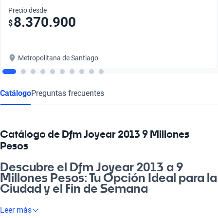
Precio desde
8.370.900
$
Metropolitana de Santiago
Catálogo
Preguntas frecuentes
Catálogo de Dfm Joyear 2013 9 Millones
Pesos
Descubre el Dfm Joyear 2013 a 9
Millones Pesos: Tu Opción Ideal para la
Ciudad y el Fin de Semana
¿Cachai lo bueno que es tener un auto que se adapta a tu vida?
Leer más