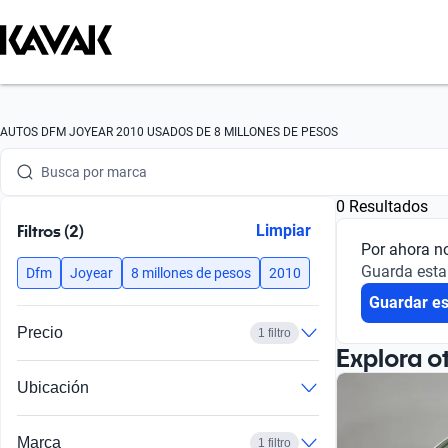
AUTOS DFM JOYEAR 2010 USADOS DE 8 MILLONES DE PESOS
Busca por marca
0 Resultados
Busca por modelo
Filtros (2)
Limpiar
Por ahora n
Busca por versión
Guarda esta
Dfm
Joyear
8 millones de pesos
2010
Busca por año
Guardar e
Precio
1 filtro
Busca por marca
Explora o
Busca por modelo
Ubicación
Busca por versión
Marca
1 filtro