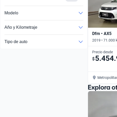
Busca por año
Modelo
Año y Kilometraje
Dfm • AX5
2019 • 71.000 
Tipo de auto
Precio desde
5.454
$
Metropolita
Explora o