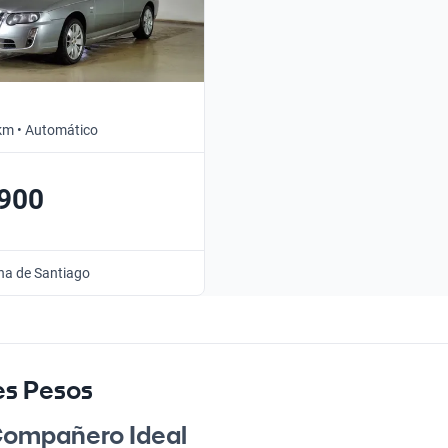
km • Automático
.900
na de Santiago
es Pesos
 Compañero Ideal