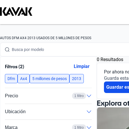
Busca por marca
AUTOS DFM AX4 2013 USADOS DE 5 MILLONES DE PESOS
Busca por modelo
0 Resultados
Busca por versión
Filtros (2)
Limpiar
Por ahora n
Busca por año
Guarda esta
Dfm
Ax4
5 millones de pesos
2013
Guardar e
Busca por marca
Precio
1 filtro
Busca por modelo
Explora o
Ubicación
Busca por versión
Busca por año
Marca
1 filtro