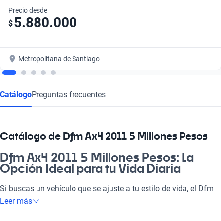
Precio desde
5.880.000
$
Metropolitana de Santiago
Catálogo
Preguntas frecuentes
Catálogo de Dfm Ax4 2011 5 Millones Pesos
Dfm Ax4 2011 5 Millones Pesos: La
Opción Ideal para tu Vida Diaria
Si buscas un vehículo que se ajuste a tu estilo de vida, el Dfm
Ax4 2011 a 5 millones de pesos es la elección perfecta. Este
Leer más
auto está diseñado para el día a día, ya sea para ir a la pega,