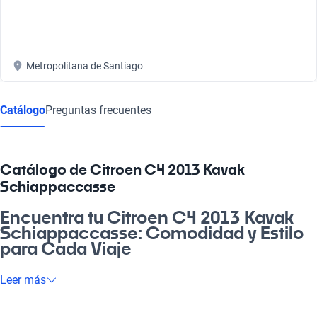
Metropolitana de Santiago
Catálogo
Preguntas frecuentes
Catálogo de Citroen C4 2013 Kavak
Schiappaccasse
Encuentra tu Citroen C4 2013 Kavak
Schiappaccasse: Comodidad y Estilo
para Cada Viaje
¿Buscai un auto que te acompañe en cada aventura de tu vida
Leer más
cotidiana? El Citroen C4 2013 Kavak Schiappaccasse es la
elección perfecta para quienes quieren versatilidad, estilo y