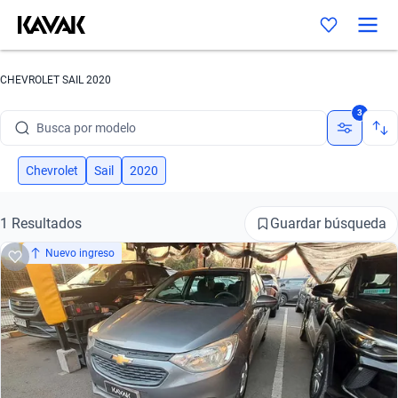
CHEVROLET SAIL 2020
Busca por marca
3
Busca por modelo
Busca por versión
Chevrolet
Sail
2020
Busca por año
Guardar búsqueda
1 Resultados
Busca por marca
Nuevo ingreso
Busca por modelo
Busca por versión
Busca por año