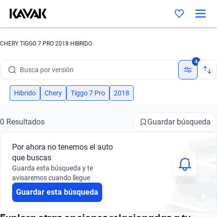
Busca por marca
CHERY TIGGO 7 PRO 2018 HIBRIDO
Busca por modelo
4
Busca por versión
Busca por año
Hibrido
Chery
Tiggo 7 Pro
2018
Busca por marca
Guardar búsqueda
0 Resultados
Busca por modelo
Por ahora no tenemos el auto
Busca por versión
que buscas
Guarda esta búsqueda y te
Busca por año
avisaremos cuando llegue
Guardar esta búsqueda