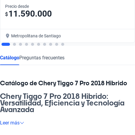
Precio desde
11.590.000
$
Metropolitana de Santiago
Catálogo
Preguntas frecuentes
Catálogo de Chery Tiggo 7 Pro 2018 Hibrido
Chery Tiggo 7 Pro 2018 Hibrido:
Versatilidad, Eficiencia y Tecnología
Avanzada
Si buscas un vehículo que combine estilo y funcionalidad, el
Leer más
Chery Tiggo 7 Pro 2018 Hibrido es la opción ideal. Diseñado