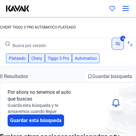
Busca por marca
CHERY TIGGO 3 PRO AUTOMATICO PLATEADO
Busca por modelo
4
Busca por versión
Busca por año
Plateado
Chery
Tiggo 3 Pro
Automatico
Busca por marca
Guardar búsqueda
0 Resultados
Busca por modelo
Por ahora no tenemos el auto
Busca por versión
que buscas
Guarda esta búsqueda y te
Busca por año
avisaremos cuando llegue
Guardar esta búsqueda