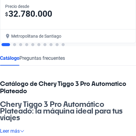
Precio desde
32.780.000
$
Metropolitana de Santiago
Catálogo
Preguntas frecuentes
Catálogo de Chery Tiggo 3 Pro Automatico
Plateado
Chery Tiggo 3 Pro Automático
Plateado: la máquina ideal para tus
viajes
¿Cachai la sensación de libertad que te da manejar un auto que
Leer más