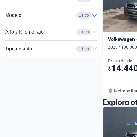
Modelo
1 filtro
Año y Kilometraje
1 filtro
Volkswagen 
2020 • 100.000
Tipo de auto
1 filtro
Precio desde
14.44
$
Metropolita
Explora o