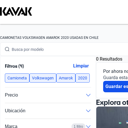
Busca por marca
CAMIONETAS VOLKSWAGEN AMAROK 2020 USADAS EN CHILE
Busca por modelo
0 Resultados
Busca por versión
Filtros (4)
Limpiar
Por ahora n
Busca por año
Guarda esta
Camioneta
Volkswagen
Amarok
2020
Guardar e
Busca por marca
Precio
Busca por modelo
Explora o
Ubicación
Busca por versión
Busca por año
Marca
1 filtro