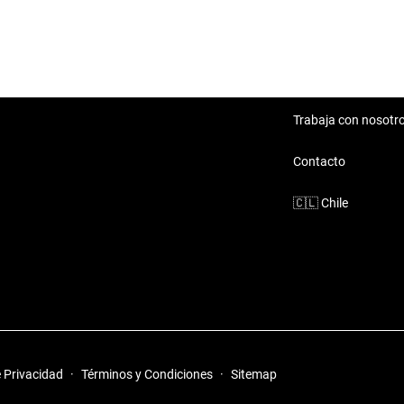
Camioneta Volkswagen Amarok 2020 Trasera
versatilidad, haciéndolo ideal
 confort superior.
Trabaja con nosotr
Contacto
🇨🇱
Chile
ok 2020
a diferentes estilos de vida,
e Privacidad
·
Términos y Condiciones
·
Sitemap