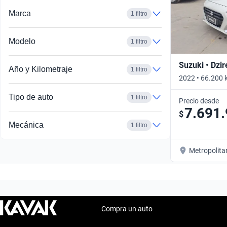
Marca
1 filtro
Modelo
1 filtro
Suzuki • Dzir
Año y Kilometraje
1 filtro
2022 • 66.200 
Tipo de auto
1 filtro
Precio desde
7.691
$
Mecánica
1 filtro
Metropolita
Compra un auto