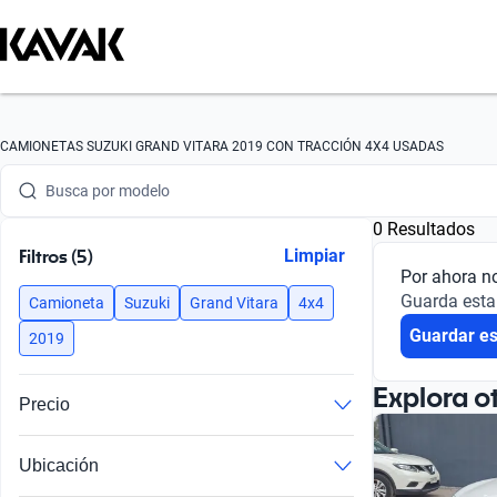
Busca por marca
CAMIONETAS SUZUKI GRAND VITARA 2019 CON TRACCIÓN 4X4 USADAS
Busca por modelo
0 Resultados
Busca por versión
Filtros (5)
Limpiar
Por ahora n
Busca por año
Guarda esta
Camioneta
Suzuki
Grand Vitara
4x4
Guardar e
Busca por marca
2019
Busca por modelo
Explora o
Precio
Busca por versión
Ubicación
Busca por año