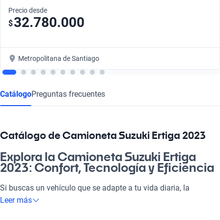
Precio desde
32.780.000
$
Metropolitana de Santiago
Catálogo
Preguntas frecuentes
Catálogo de Camioneta Suzuki Ertiga 2023
Explora la Camioneta Suzuki Ertiga
2023: Confort, Tecnología y Eficiencia
Si buscas un vehículo que se adapte a tu vida diaria, la
Camioneta Suzuki Ertiga 2023 es la elección perfecta. Su
Leer más
diseño versátil y espacioso te permite disfrutar del viaje, ya sea