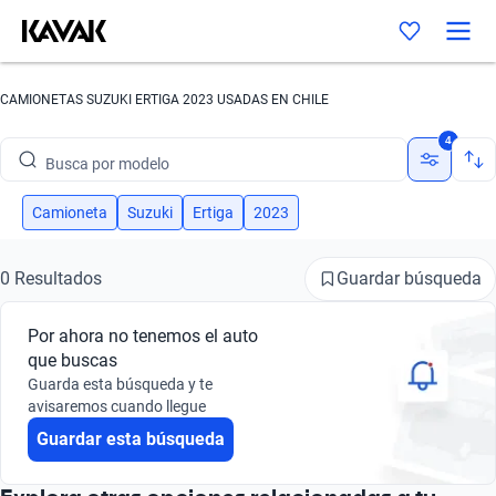
CAMIONETAS SUZUKI ERTIGA 2023 USADAS EN CHILE
Busca por marca
4
Busca por modelo
Busca por versión
Camioneta
Suzuki
Ertiga
2023
Busca por año
Guardar búsqueda
0 Resultados
Busca por marca
Por ahora no tenemos el auto
Busca por modelo
que buscas
Guarda esta búsqueda y te
Busca por versión
avisaremos cuando llegue
Guardar esta búsqueda
Busca por año