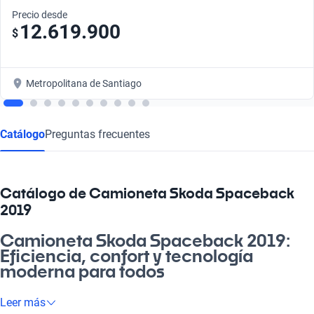
Precio desde
12.619.900
$
Metropolitana de Santiago
Catálogo
Preguntas frecuentes
Catálogo de Camioneta Skoda Spaceback
2019
Camioneta Skoda Spaceback 2019:
Eficiencia, confort y tecnología
moderna para todos
Oye, si estás buscando una camioneta que sea versátil y te
Leer más