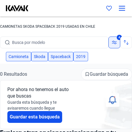
CAMIONETAS SKODA SPACEBACK 2019 USADAS EN CHILE
Busca por marca
4
Busca por modelo
Busca por versión
Camioneta
Skoda
Spaceback
2019
Busca por año
Guardar búsqueda
0 Resultados
Busca por marca
Por ahora no tenemos el auto
Busca por modelo
que buscas
Guarda esta búsqueda y te
Busca por versión
avisaremos cuando llegue
Guardar esta búsqueda
Busca por año