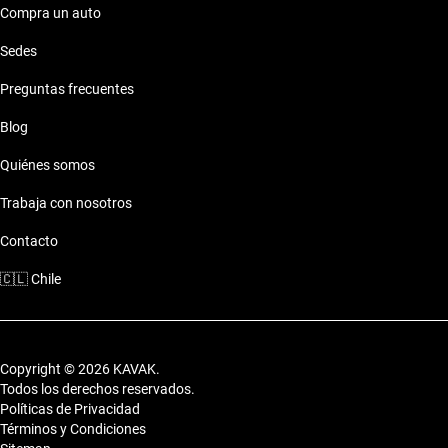
Compra un auto
Características técnicas destacadas
Sedes
Motor: Motor eficiente
Combustible: Consumo optimizado
Preguntas frecuentes
Seguridad: Sistemas de seguridad
Comodidades: Confort premium
Blog
Conectividad: Tecnología moderna
Quiénes somos
Estilo de vida con Camioneta Renault Koleos
Trabaja con nosotros
2016
Contacto
La Camioneta Renault Koleos 2016 se ajusta perfectamente a
tu estilo de vida activo, ya sea para ir al mall, pasear por la
🇨🇱
Chile
playa o una escapada a la cordillera.
Copyright © 2026 KAVAK.
Todos los derechos reservados.
Políticas de Privacidad
Términos y Condiciones