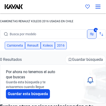
CAMIONETAS RENAULT KOLEOS 2016 USADAS EN CHILE
Busca por marca
4
Busca por modelo
Busca por versión
Camioneta
Renault
Koleos
2016
Busca por año
Guardar búsqueda
0 Resultados
Busca por marca
Por ahora no tenemos el auto
Busca por modelo
que buscas
Guarda esta búsqueda y te
Busca por versión
avisaremos cuando llegue
Guardar esta búsqueda
Busca por año