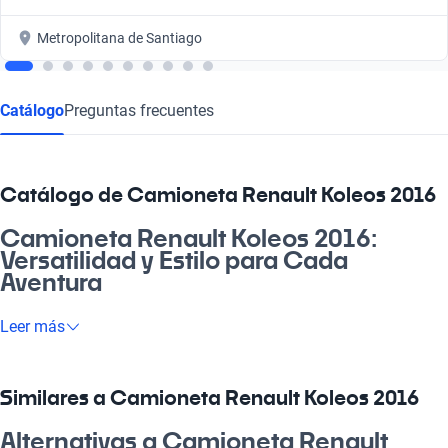
Metropolitana de Santiago
Catálogo
Preguntas frecuentes
Catálogo de Camioneta Renault Koleos 2016
Camioneta Renault Koleos 2016:
Versatilidad y Estilo para Cada
Aventura
La Camioneta Renault Koleos 2016 es una máquina que no
Leer más
solo te lleva de un punto A a un punto B, sino que transforma
cada viaje en una experiencia única. Ideal para familias,
aventuras de fin de semana o para ir a la pega, esta camioneta
Similares a Camioneta Renault Koleos 2016
combina confort y tecnología, haciéndola perfecta para todos.
Su diseño robusto y atractivo promete destacarse en la
Alternativas a Camioneta Renault