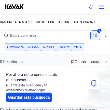
CAMIONETAS NISSAN NP300 2016 CON TRACCIÓN TRASERA USADAS
5
Busca por marca
Busca por modelo
Camioneta
Nissan
NP300
Trasera
2016
Busca por versión
Guardar búsqueda
0 Resultados
Busca por año
Por ahora no tenemos el auto
Busca por marca
que buscas
Guarda esta búsqueda y te
Busca por modelo
avisaremos cuando llegue
Guardar esta búsqueda
Busca por versión