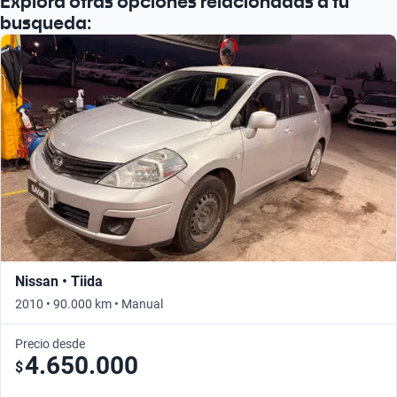
Explora otras opciones relacionadas a tu
Busca por año
busqueda:
Nissan • Tiida
2010 • 90.000 km • Manual
Precio desde
4.650.000
$