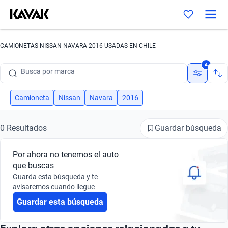
CAMIONETAS NISSAN NAVARA 2016 USADAS EN CHILE
Busca por marca
4
Busca por modelo
Busca por versión
Camioneta
Nissan
Navara
2016
Busca por año
Guardar búsqueda
0 Resultados
Busca por marca
Por ahora no tenemos el auto
Busca por modelo
que buscas
Guarda esta búsqueda y te
Busca por versión
avisaremos cuando llegue
Guardar esta búsqueda
Busca por año