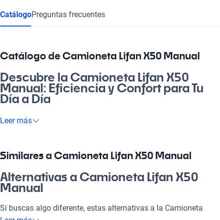
Busca por año
Catálogo
Preguntas frecuentes
Catálogo de Camioneta Lifan X50 Manual
Descubre la Camioneta Lifan X50
Manual: Eficiencia y Confort para Tu
Día a Día
Si buscas un vehículo que se adapte a tu estilo de vida, la
Leer más
Camioneta Lifan X50 Manual es tu opción ideal. Con un diseño
moderno y espacio amplio, es perfecta para ir a la pega o
disfrutar de un panorama familiar. Te va a encantar su motor
Similares a Camioneta Lifan X50 Manual
eficiente y su confort premium, haciéndola una excelente
elección en el competitivo mercado chileno.
Alternativas a Camioneta Lifan X50
Manual
¿Por qué elegir Camioneta Lifan X50
Manual?
Si buscas algo diferente, estas alternativas a la Camioneta
Lifan X50 Manual podrían ser justas para ti, con características