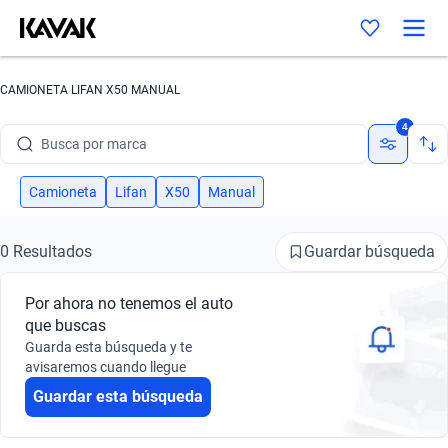
CAMIONETA LIFAN X50 MANUAL
4
Busca por marca
Busca por modelo
Camioneta
Lifan
X50
Manual
Busca por versión
Guardar búsqueda
0 Resultados
Busca por año
Por ahora no tenemos el auto
Busca por marca
que buscas
Guarda esta búsqueda y te
Busca por modelo
avisaremos cuando llegue
Guardar esta búsqueda
Busca por versión