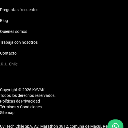
Preguntas frecuentes
Motor: Motor eficiente
Combustible: Consumo optimizado
Blog
Seguridad: Sistemas de seguridad
Comodidades: Confort premium
Quiénes somos
Conectividad: Tecnología moderna
Trabaja con nosotros
Estilo de vida con Camioneta Ford F 150 Diesel
Contacto
Esta camioneta se ajusta a los diferentes estilos de vida, ya sea
🇨🇱
Chile
para el trabajo pesado o para disfrutar de las escapadas
familiares a la costa.
Copyright © 2026 KAVAK.
Todos los derechos reservados.
Políticas de Privacidad
Términos y Condiciones
Sitemap
Uvi Tech Chile SpA. Av. Marathón 3812, comuna de Macul, Región