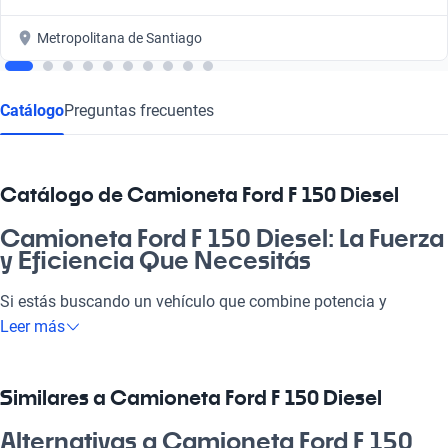
Metropolitana de Santiago
Catálogo
Preguntas frecuentes
Catálogo de Camioneta Ford F 150 Diesel
Camioneta Ford F 150 Diesel: La Fuerza
y Eficiencia Que Necesitás
Si estás buscando un vehículo que combine potencia y
economía, la Camioneta Ford F 150 Diesel es para ti. Ideal para
Leer más
la pega, la familia o esos paseos de fin de semana a la playa,
este modelo se adapta a todas tus necesidades. Además, su
motor eficiente y su consumo optimizado te permiten disfrutar
Similares a Camioneta Ford F 150 Diesel
cada viaje al máximo. No te vai a arrepentir de elegir esta
tremenda máquina que está a la vanguardia en tecnología y
Alternativas a Camioneta Ford F 150