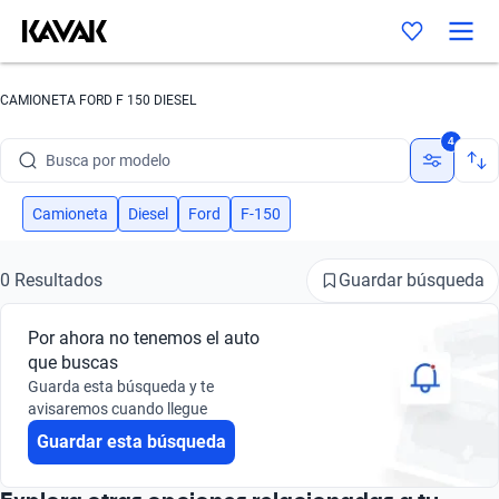
CAMIONETA FORD F 150 DIESEL
Busca por marca
4
Busca por modelo
Busca por versión
Camioneta
Diesel
Ford
F-150
Busca por año
Guardar búsqueda
0 Resultados
Busca por marca
Por ahora no tenemos el auto
Busca por modelo
que buscas
Guarda esta búsqueda y te
Busca por versión
avisaremos cuando llegue
Guardar esta búsqueda
Busca por año