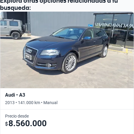
Explora otras opciones relacionadas a tu
Busca por año
busqueda:
Audi • A3
2013 • 141.000 km • Manual
Precio desde
8.560.000
$