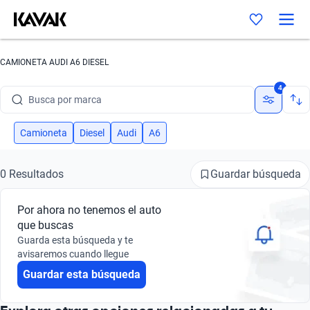
CAMIONETA AUDI A6 DIESEL
4
Busca por marca
Busca por modelo
Camioneta
Diesel
Audi
A6
Busca por versión
Guardar búsqueda
0 Resultados
Busca por año
Por ahora no tenemos el auto
Busca por marca
que buscas
Guarda esta búsqueda y te
Busca por modelo
avisaremos cuando llegue
Guardar esta búsqueda
Busca por versión