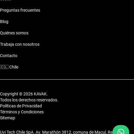
todo terreno eficiente y funcional.
Preguntas frecuentes
Características técnicas destacadas
Blog
Motor: Motor eficiente
Combustible: Consumo optimizado
Quiénes somos
Seguridad: Sistemas de seguridad
Comodidades: Confort premium
Trabaja con nosotros
Conectividad: Tecnología moderna
Contacto
Estilo de vida con Camioneta Audi A6 Diesel
🇨🇱
Chile
Los autos de Camioneta Audi A6 Diesel se ajustan a los
diferentes estilos de vida, desde viajes familiares hasta
aventuras al aire libre.
Copyright © 2026 KAVAK.
Todos los derechos reservados.
Políticas de Privacidad
Términos y Condiciones
Sitemap
Uvi Tech Chile SpA. Av. Marathón 3812, comuna de Macul, Región