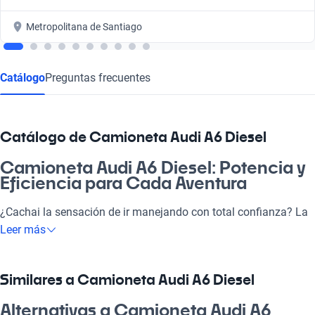
Metropolitana de Santiago
Catálogo
Preguntas frecuentes
Catálogo de Camioneta Audi A6 Diesel
Camioneta Audi A6 Diesel: Potencia y
Eficiencia para Cada Aventura
¿Cachai la sensación de ir manejando con total confianza? La
Camioneta Audi A6 Diesel es ideal para quienes buscan un
Leer más
vehículo que se adapte a su estilo de vida. Con su motor
eficiente y consumo optimizado, es perfecta tanto para ir a la
pega como para un paseo en familia. Este modelo no solo es
Similares a Camioneta Audi A6 Diesel
una excelente elección por su confort premium, sino que
también destaca por su avanzada tecnología y sistemas de
Alternativas a Camioneta Audi A6