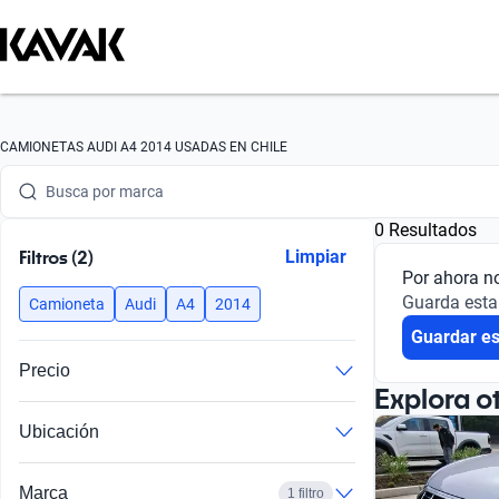
CAMIONETAS AUDI A4 2014 USADAS EN CHILE
Busca por marca
0 Resultados
Busca por modelo
Filtros (2)
Limpiar
Por ahora n
Busca por versión
Guarda esta
Camioneta
Audi
A4
2014
Guardar e
Busca por año
Precio
Busca por marca
Explora o
Ubicación
Busca por modelo
Busca por versión
Marca
1 filtro