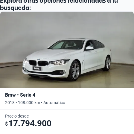
Explora otras opciones relacionadas a tu
Busca por año
busqueda:
Bmw • Serie 4
2018 • 108.000 km • Automático
Precio desde
17.794.900
$