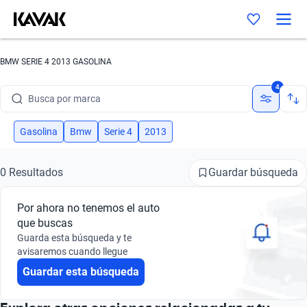
BMW SERIE 4 2013 GASOLINA
4
Busca por marca
Busca por modelo
Gasolina
Bmw
Serie 4
2013
Busca por versión
Guardar búsqueda
0 Resultados
Busca por año
Por ahora no tenemos el auto
Busca por marca
que buscas
Guarda esta búsqueda y te
Busca por modelo
avisaremos cuando llegue
Guardar esta búsqueda
Busca por versión