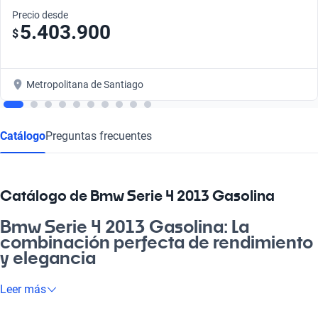
Precio desde
5.403.900
$
Metropolitana de Santiago
Catálogo
Preguntas frecuentes
Catálogo de Bmw Serie 4 2013 Gasolina
Bmw Serie 4 2013 Gasolina: La
combinación perfecta de rendimiento
y elegancia
¿Te imaginas manejando un auto que es tanto un placer de
Leer más
conducir como un símbolo de estatus? El Bmw Serie 4 2013