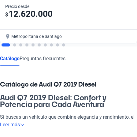
Precio desde
12.620.000
$
Metropolitana de Santiago
Catálogo
Preguntas frecuentes
Catálogo de Audi Q7 2019 Diesel
Audi Q7 2019 Diesel: Confort y
Potencia para Cada Aventura
Si buscas un vehículo que combine elegancia y rendimiento, el
Audi Q7 2019 Diesel es tu mejor elección. Este SUV está
Leer más
diseñado para satisfacer las necesidades de quienes buscan