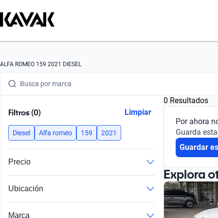
ALFA ROMEO 159 2021 DIESEL
Busca por marca
0 Resultados
Busca por modelo
Filtros (0)
Limpiar
Por ahora n
Busca por versión
Guarda esta
Diesel
Alfa romeo
159
2021
Guardar e
Busca por año
Precio
Busca por marca
Explora o
Ubicación
Busca por modelo
Busca por versión
Marca