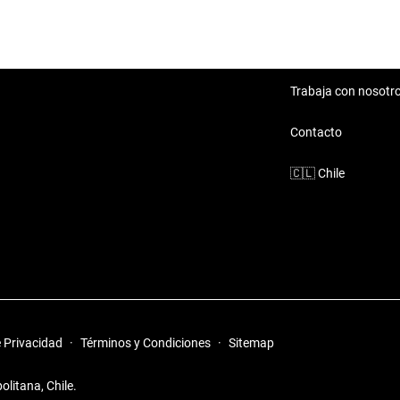
to y economía, perfecto para
ad, haciéndolo ideal para
Trabaja con nosotr
n sacrificar la performance que
Contacto
🇨🇱
Chile
ea para ir a la pega o disfrutar
e Privacidad
·
Términos y Condiciones
·
Sitemap
litana, Chile.