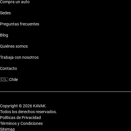
práctico.
Compra un auto
Características técnicas destacadas
Sedes
Preguntas frecuentes
Motor: Motor eficiente
Combustible: Consumo optimizado
Blog
Seguridad: Sistemas de seguridad
Comodidades: Confort premium
Quiénes somos
Conectividad: Tecnología moderna
Trabaja con nosotros
Estilo de vida con Alfa Romeo 159 2016 a 5
Millones Pesos
Contacto
🇨🇱
Chile
Este auto se adapta a todo tipo de vida, desde el trabajo diario
hasta escapadas de fin de semana.
Copyright © 2026 KAVAK.
Todos los derechos reservados.
Políticas de Privacidad
Términos y Condiciones
Sitemap