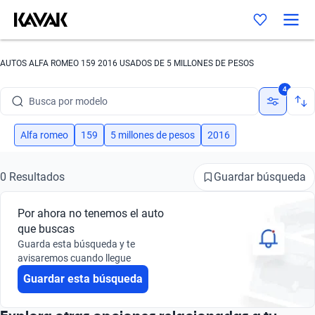
AUTOS ALFA ROMEO 159 2016 USADOS DE 5 MILLONES DE PESOS
Busca por marca
4
Busca por modelo
Busca por versión
Alfa romeo
159
5 millones de pesos
2016
Busca por año
Guardar búsqueda
0 Resultados
Busca por marca
Por ahora no tenemos el auto
Busca por modelo
que buscas
Guarda esta búsqueda y te
Busca por versión
avisaremos cuando llegue
Guardar esta búsqueda
Busca por año