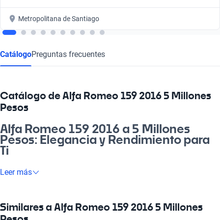
Metropolitana de Santiago
Catálogo
Preguntas frecuentes
Catálogo de Alfa Romeo 159 2016 5 Millones
Pesos
Alfa Romeo 159 2016 a 5 Millones
Pesos: Elegancia y Rendimiento para
Ti
Si buscas un vehículo que combine elegancia y rendimiento, el
Leer más
Alfa Romeo 159 2016 a 5 millones de pesos es tu mejor
opción. Este auto no solo destaca por su diseño cautivador,
sino también por su eficiencia en la ruta, ideal tanto para ir a la
Similares a Alfa Romeo 159 2016 5 Millones
pega como para disfrutar de panoramas familiares. Además,
Pesos