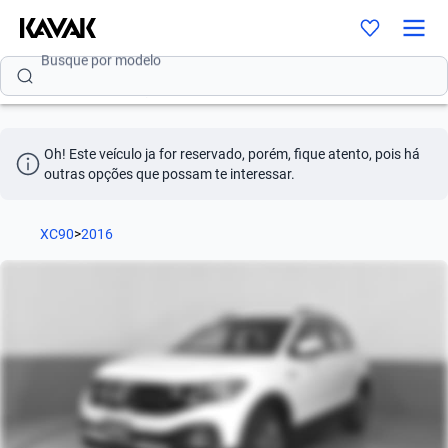
Busque por modelo
Busque por versão
Busque por ano
Oh! Este veículo ja for reservado, porém, fique atento, pois há 
Busque por marca
outras opções que possam te interessar.
Busque por modelo
XC90
>
2016
Busque por versão
Busque por ano