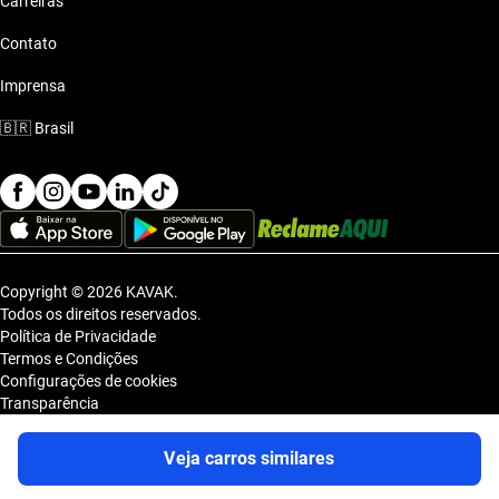
Carreiras
Contato
Imprensa
🇧🇷
Brasil
Copyright © 2026 KAVAK.
Todos os direitos reservados.
Política de Privacidade
Termos e Condições
Configurações de cookies
Transparência
Sitemap
KAVAK TECNOLOGIA E COMERCIO DE VEICULOS LTDA., inscrita no
Veja carros similares
CNPJ sob o nº 36.740.390/0001-83, com sede na Estrada dos Alpes, nº
855, Galpão A, Módulo 1, Jardim Belval, Barueri/SP, CEP 06.423-080