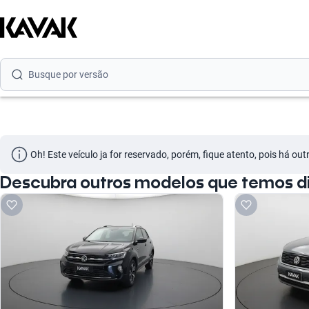
Busque por marca
Busque por modelo
Busque por versão
Busque por ano
Busque por marca
Oh! Este veículo ja for reservado, porém, fique atento, pois há ou
Busque por modelo
Descubra outros modelos que temos di
Busque por versão
Busque por ano