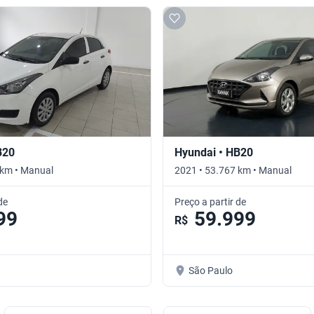
B20
Hyundai • HB20
 km • Manual
2021 • 53.767 km • Manual
de
Preço a partir de
99
59.999
R$
São Paulo