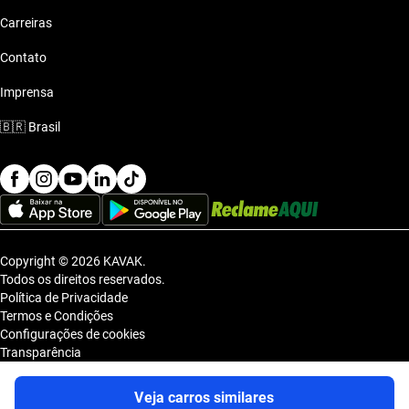
Carreiras
Contato
Imprensa
🇧🇷
Brasil
Copyright © 2026 KAVAK.
Todos os direitos reservados.
Política de Privacidade
Termos e Condições
Configurações de cookies
Transparência
Sitemap
KAVAK TECNOLOGIA E COMERCIO DE VEICULOS LTDA., inscrita no
Veja carros similares
CNPJ sob o nº 36.740.390/0001-83, com sede na Estrada dos Alpes, nº