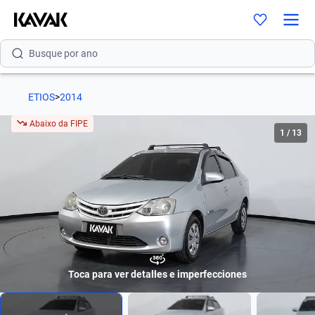
Busque por marca
Busque por modelo
ETIOS
>
2014
Busque por versão
Abaixo da FIPE
1
/
13
Busque por ano
Busque por marca
Busque por modelo
Busque por versão
Busque por ano
Toca para ver detalles e imperfecciones