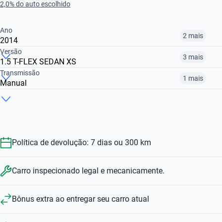
2,0% do auto escolhido
Ano
2 mais
2014
Versão
3 mais
1.5 T-FLEX SEDAN XS
2014
2016
2017
Transmissão
1 mais
Manual
1.5 X SEDAN
1.5 XLS SEDAN AUTO
1.5 T-FLEX SEDAN XS
R$ 40.599
R$ 47.999
R$ 52.499
Manual
Automático
R$ 52.499
R$ 59.899
R$ 40.599
R$ 52.499
R$ 59.899
Política de devolução: 7 dias ou 300 km
Carro inspecionado legal e mecanicamente.
Bônus extra ao entregar seu carro atual