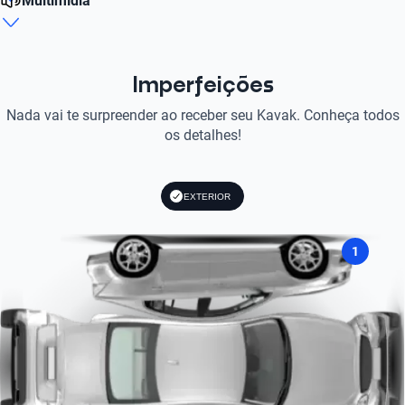
Multimídia
Número de Aro
2
Número de Assentos
14
5
Radio
Litros
Quantidade de airbags
FM/AM
1.5
Material de Aro
2
Material Assentos
Imperfeições
Ferro
Tecido
Nada vai te surpreender ao receber seu Kavak. Conheça todos
Perfomance de 0 a 100 KM/h
Airbags Dianteiros
11.3
os detalhes!
Tipo de Veículo
Sim
Sedã
Potencia máxima hp
ABS
EXTERIOR
96
Tipo de lâmpada do Farol
Sim
Farois Halógenos
1
Tipo de Motor
Combustão
Tipo de Combustível
Flex