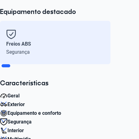
Equipamento destacado
Freios ABS
Segurança
Características
Geral
Exterior
Número de velocidades
Equipamento e conforto
5
Número de Portas
Segurança
4
Sistema de ar-condicionado
Interior
Cilindros
Sim
Número de discos
4