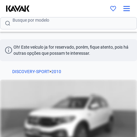
Busque por modelo
Busque por versão
Busque por ano
Oh! Este veículo ja for reservado, porém, fique atento, pois há 
Busque por marca
outras opções que possam te interessar.
Busque por modelo
DISCOVERY-SPORT
>
2010
Busque por versão
Busque por ano