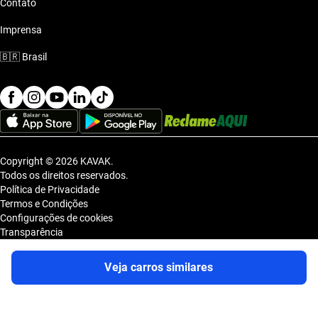
Contato
Imprensa
🇧🇷
Brasil
Copyright © 2026 KAVAK.
Todos os direitos reservados.
Política de Privacidade
Termos e Condições
Configurações de cookies
Transparência
Sitemap
KAVAK TECNOLOGIA E COMERCIO DE VEICULOS LTDA., inscrita no
Veja carros similares
CNPJ sob o nº 36.740.390/0001-83, com sede na Estrada dos Alpes, nº
855, Galpão A, Módulo 1, Jardim Belval, Barueri/SP, CEP 06.423-080