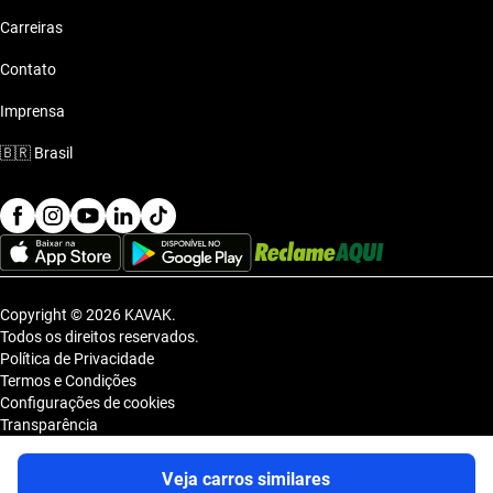
Carreiras
Contato
Imprensa
🇧🇷
Brasil
Copyright © 2026 KAVAK.
Todos os direitos reservados.
Política de Privacidade
Termos e Condições
Configurações de cookies
Transparência
Sitemap
KAVAK TECNOLOGIA E COMERCIO DE VEICULOS LTDA., inscrita no
Veja carros similares
CNPJ sob o nº 36.740.390/0001-83, com sede na Estrada dos Alpes, nº