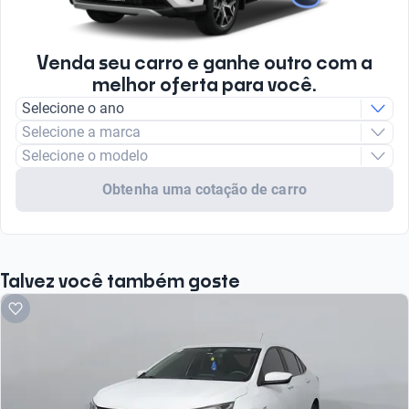
Tipo de Veículo
4
Sedã
Integração com Android Auto
Peso bruto (kg)
Sim
Venda seu carro e ganhe outro com a
1440
melhor oferta para você.
Selecione o ano
Radio
Tipo de Combustível
FM/AM
Selecione a marca
Flex
Selecione o modelo
Tipo de Motor
Obtenha uma cotação de carro
Combustão
Talvez você também goste