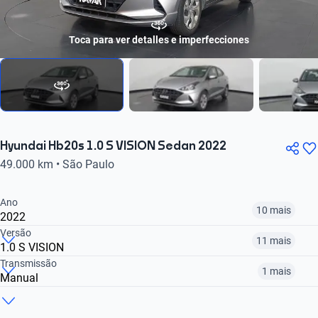
Toca para ver detalles e imperfecciones
Hyundai Hb20s 1.0 S VISION Sedan 2022
49.000 km • São Paulo
Ano
10 mais
2022
Versão
11 mais
1.0 S VISION
2014
2015
2016
Transmissão
1 mais
Manual
1.0 S COMFORT
1.0 S T-GDI DIAMOND AT
1.0 S T-GDI DIAMOND PLUS AT
R$ 45.999
R$ 46.399
R$ 62.499
Manual
Automático
R$ 68.599
R$ 78.599
R$ 74.999