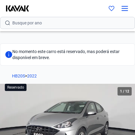
Busque por versão
Busque por ano
No momento este carro está reservado, mas poderá estar
disponível em breve.
HB20S
>
2022
Reservado
1
/
12