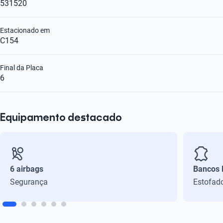
531520
Estacionado em
C154
Final da Placa
6
Equipamento destacado
6 airbags
Bancos 
Segurança
Estofad