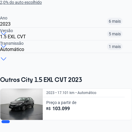
2,0% do auto escolhido
Ano
6 mais
2023
Versão
5 mais
1.5 EXL CVT
2016
2017
2018
Transmissão
1 mais
Automático
1.5 DX
1.5 DX CVT
1.5 PERSONAL CVT
R$ 67.699
R$ 70.599
R$ 80.599
Manual
Automático
R$ 71.499
R$ 67.699
R$ 80.599
R$ 71.499
R$ 67.699
Outros City 1.5 EXL CVT 2023
2023 • 17.101 km • Automático
Preço a partir de
103.099
R$