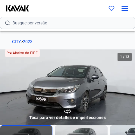
Busque por modelo
Busque por versão
Busque por ano
CITY
>
2023
Busque por marca
Abaixo da FIPE
1
/
13
Busque por modelo
Busque por versão
Busque por ano
Toca para ver detalles e imperfecciones