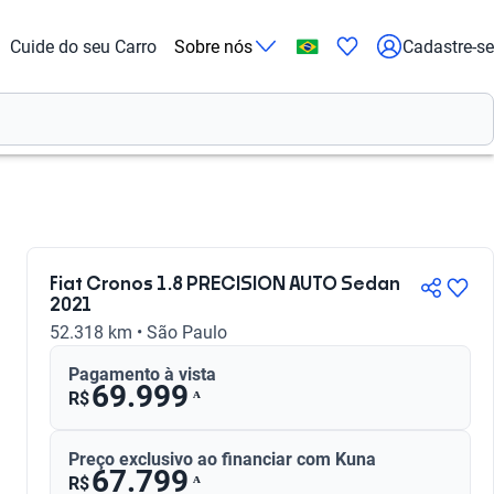
Cuide do seu Carro
Sobre nós
Cadastre-se
Fiat Cronos 1.8 PRECISION AUTO Sedan
2021
52.318 km • São Paulo
Pagamento à vista
69.999
ᴬ
R$
Preço exclusivo ao financiar com Kuna
67.799
ᴬ
R$