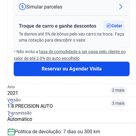
Simular parcelas
Troque de carro e ganhe descontos
Cotar
Te damos até 5% de bônus pelo seu carro na troca. Faça
uma cotação para descobrir o valor.
ᴬ Não inclui a
taxa de comodidade a ser paga pelo cliente no
valor de até 2,0% do auto escolhido
Reservar ou Agendar Visita
Ano
2 mais
2021
Versão
3 mais
1.8 PRECISION AUTO
Transmissão
2019
2020
Automático
1.8 PRECISION AUTO
1.8 PRECISION AT
R$ 61.599
R$ 59.199
Política de devolução: 7 dias ou 300 km