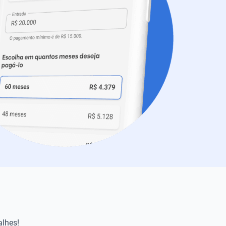
alhes!