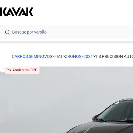
Busque por marca
Busque por modelo
Busque por versão
Busque por ano
CARROS SEMINOVOS
>
FIAT
>
CRONOS
>
2021
>
1.8 PRECISION AUT
Busque por marca
Abaixo da FIPE
Busque por modelo
Busque por versão
Busque por ano