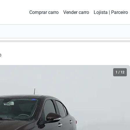
Comprar carro
Vender carro
Lojista | Parceiro
O
1
/
12