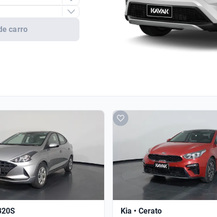
de carro
B20S
Kia • Cerato