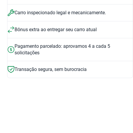
R$ 67.799
R$ 59.199
2021
Carro inspecionado legal e mecanicamente.
1.8 DRIVE AT
1.3 DRIVE GSR
R$ 67.799
Bônus extra ao entregar seu carro atual
R$ 61.599
R$ 56.099
Pagamento parcelado: aprovamos 4 a cada 5
solicitações
Transação segura, sem burocracia
Freios ABS
Segurança