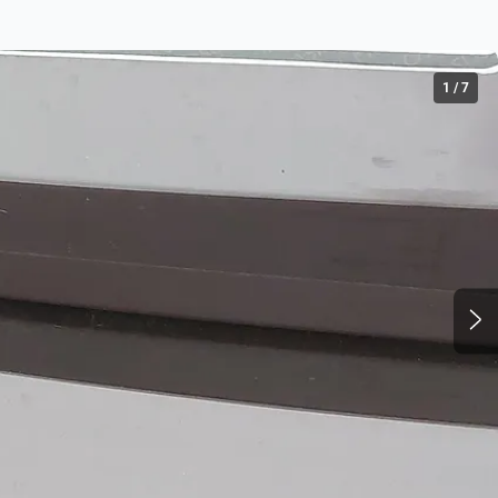
1
/
7