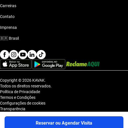
Carreiras
Contato
Imprensa
🇧🇷
Brasil
Copyright © 2026 KAVAK.
Todos os direitos reservados.
Política de Privacidade
Termos e Condições
Configurações de cookies
Transparência
Sitemap
KAVAK TECNOLOGIA E COMERCIO DE VEICULOS LTDA., inscrita no
Reservar ou Agendar Visita
CNPJ sob o nº 36.740.390/0001-83, com sede na Estrada dos Alpes, nº