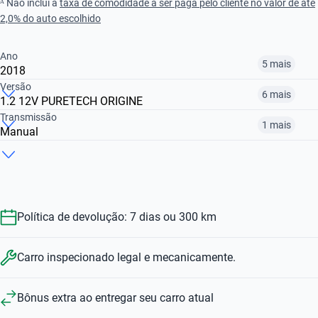
ᴬ Não inclui a
taxa de comodidade a ser paga pelo cliente no valor de até
2,0% do auto escolhido
Ano
5 mais
2018
Versão
6 mais
1.2 12V PURETECH ORIGINE
2015
2017
2018
Transmissão
1 mais
Manual
1.2 12V PURETECH ORIGINE
1.0 FEEL
1.0 T200 YOU! CVT
R$ 41.399
R$ 40.399
R$ 42.799
Manual
Automático
R$ 40.399
R$ 64.399
R$ 88.999
R$ 40.399
R$ 88.999
Política de devolução: 7 dias ou 300 km
Carro inspecionado legal e mecanicamente.
Bônus extra ao entregar seu carro atual