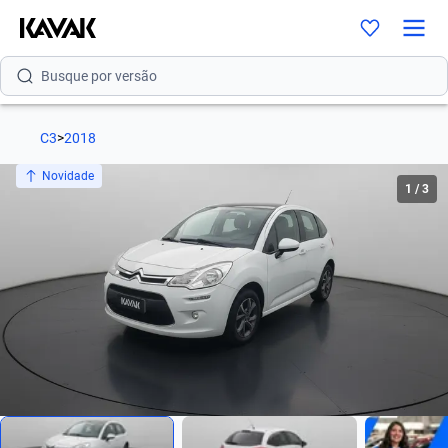
Busque por modelo
Busque por versão
Busque por ano
C3
>
2018
Busque por marca
Novidade
1
/
3
Busque por modelo
Busque por versão
Busque por ano