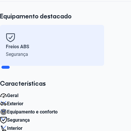
Equipamento destacado
Freios ABS
Segurança
Características
Geral
Exterior
Cilindros
Equipamento e conforto
3
Número de Aro
Segurança
15
Sistema de ar-condicionado
Interior
Peso bruto (kg)
Sim