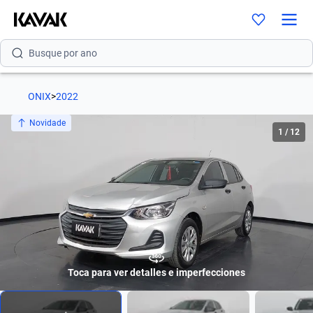
Busque por marca
Busque por modelo
ONIX
>
2022
Busque por versão
Novidade
1
/
12
Busque por ano
Busque por marca
Busque por modelo
Busque por versão
Busque por ano
Toca para ver detalles e imperfecciones