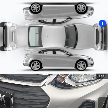
Ferro
Número de velocidades
ABS
6
Sim
1
Tipo de Motor
Combustão
Tipo de Combustível
Flex
Compressor
Turbo
1
/
5