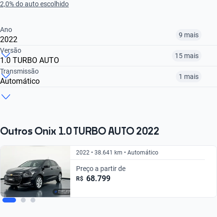
2,0% do auto escolhido
Ano
9 mais
2022
Versão
15 mais
1.0 TURBO AUTO
2013
2014
2016
Transmissão
1 mais
Automático
1.0
1.0 SPE/4 LS
1.4 SPE/4 LTZ
R$ 36.299
R$ 46.399
R$ 51.599
Manual
Automático
R$ 55.899
R$ 36.299
R$ 51.599
R$ 55.899
R$ 61.399
Outros Onix 1.0 TURBO AUTO 2022
2022 • 38.641 km • Automático
Preço a partir de
68.799
R$