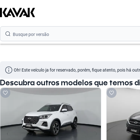
Busque por marca
Busque por modelo
Busque por versão
Busque por ano
Busque por marca
Oh! Este veículo ja for reservado, porém, fique atento, pois há ou
Busque por modelo
Descubra outros modelos que temos di
Busque por versão
Busque por ano