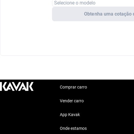
Selecione o modelo
Obtenha uma cotação 
Comprar carro
Vender carro
App Kavak
Onde estamos