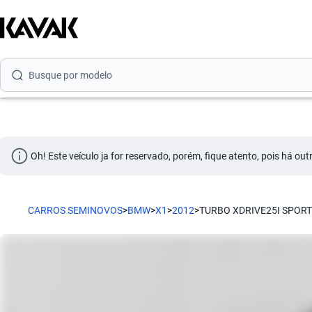
Busque por marca
Busque por modelo
Busque por versão
Busque por ano
Busque por marca
Oh! Este veículo ja for reservado, porém, fique atento, pois há ou
Busque por modelo
Busque por versão
CARROS SEMINOVOS
>
BMW
>
X1
>
2012
>
TURBO XDRIVE25I SPORT
Busque por ano