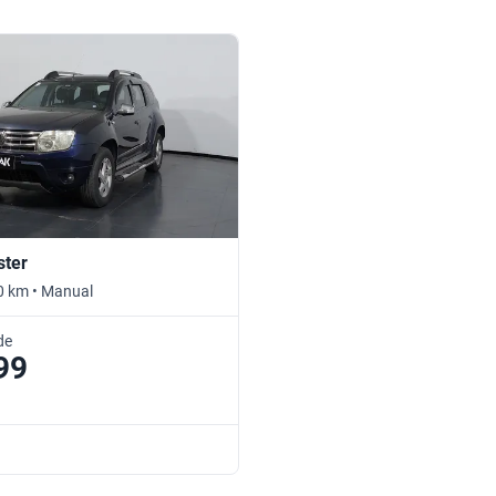
ster
0 km • Manual
de
99