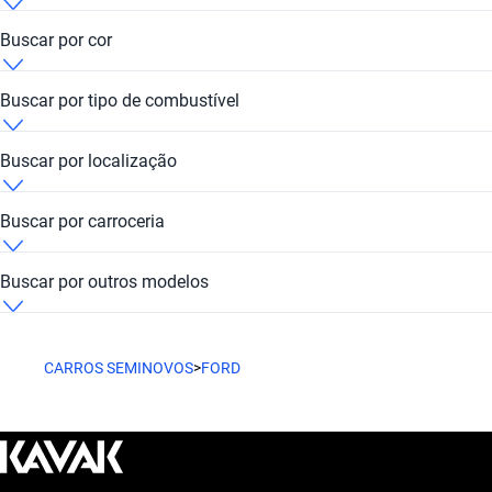
Estilo de vida com Ford Territory
Ford Territory ate 300 mil reais
Ford Territory 2013
Ford Territory FWD
Ford Territory Flash Paulista
Ford Territory Automático
Buscar por cor
O Ford Territory é ideal para quem deseja conforto e tecnologia
em cada viagem. Ele se adapta perfeitamente ao seu dia a dia.
Ford Territory ate 30 mil reais
Ford Territory 2014
Ford Territory Flash Sorocaba
Ford Territory Azul
Buscar por tipo de combustível
Ford Territory ate 35 mil reais
Ford Territory 2015
Ford Territory Hub Kavak City
Ford Territory Branco
Ford Territory Diesel
Buscar por localização
Ford Territory ate 400 mil reais
Ford Territory 2016
Ford Territory Kavak City - Em preparação
Ford Territory Cinza
Ford Territory Gasolina regular
Ford Territory São Paulo
Buscar por carroceria
Ford Territory ate 40 mil reais
Ford Territory 2017
Ford Territory Kavak City Interlagos
Ford Territory Dourado
Ford Territory Suv
Buscar por outros modelos
Ford Territory ate 500 mil reais
Ford Territory 2018
Ford Territory Kavak Shopping SP Market
Ford Territory Gold
Ford Bronco Sport
CARROS SEMINOVOS
>
FORD
Ford Territory ate 50 mil reais
Ford Territory 2019
Ford Territory Santo André
Ford Territory Marrom
Ford Courier
Ford Territory ate 60 mil reais
Ford Territory 2020
Ford Territory Santos
Ford Territory Outros
Ford EcoSport