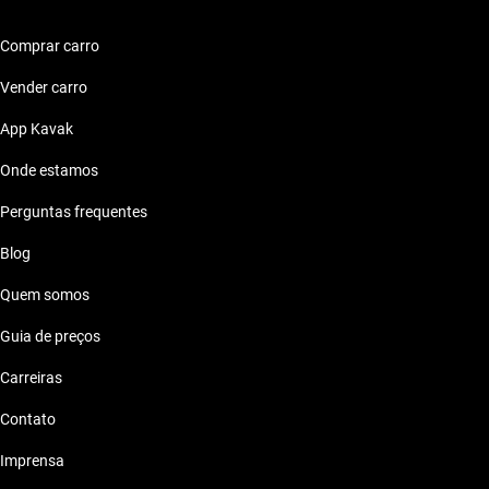
Ford Territory ate 70 mil reais
Ford Territory 2021
Ford Territory São Carlos
Ford Territory Prata
Ford Edge
Comprar carro
Ford Territory ate 80 mil reais
Ford Territory 2022
Ford Territory Shopping Golden Square
Ford Territory Preto
Ford F-150
Vender carro
Ford Territory 2023
Ford Territory Shopping Trimais
App Kavak
Ford Territory Vermelho
Ford F-250
Onde estamos
Ford Territory 2024
Ford Fiesta
Perguntas frequentes
Ford Focus
Blog
Quem somos
Ford Fusion
Guia de preços
Ford Ka
Carreiras
Contato
Ford Ka +
Imprensa