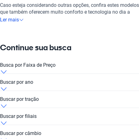
Por que escolher Ford Territory?
Caso esteja considerando outras opções, confira estes modelos
que também oferecem muito conforto e tecnologia no dia a
Tecnologia ao seu dispor
dia.
Ler mais
Desfrute da melhor tecnologia com Tecnologia moderna,
Ford Lobo
fazendo de cada viagem uma experiência conectada e
confortável.
Ford Lobo é perfeito para quem busca potência e conforto em
Continue sua busca
todos os trajetos.
Modelos Mais Demandados
Ford F-150
Busca por Faixa de Preço
Opções como
Ford Ranger
,
Ford Focus
,
Ford Fiesta
oferecem
as características ideais para o seu estilo de vida.
Ford F-150 é a escolha ideal para aventuras e conforto em um
Ford Territory ate
Buscar por ano
só pacote.
Características técnicas destacadas
Ford Expedition
Ford Territory ate 120 mil reais
Ford Territory 2010
Buscar por tração
Motor: Motor eficiente
Combustível: Consumo optimizado
Ford Expedition oferece espaço e tecnologia para toda a
Ford Territory ate 150 mil reais
Ford Territory 2011
Segurança: Sistemas de seguridad
Ford Territory 4x2
família, pronto para suas aventuras.
Buscar por filiais
Conforto: Confort premium
Conectividade: Tecnologia moderna
Ford Territory ate 200 mil reais
Ford Territory 2012
Ford Territory Acionamento da roda traseira
Ford Territory Arena Santo André
Buscar por câmbio