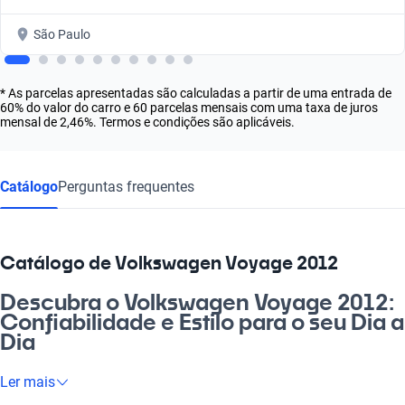
São Paulo
* As parcelas apresentadas são calculadas a partir de uma entrada de
60% do valor do carro e 60 parcelas mensais com uma taxa de juros
mensal de 2,46%. Termos e condições são aplicáveis.
Catálogo
Perguntas frequentes
Catálogo de Volkswagen Voyage 2012
Descubra o Volkswagen Voyage 2012:
Confiabilidade e Estilo para o seu Dia a
Dia
Se você está em busca de um carro que une estilo e
Ler mais
praticidade, o Volkswagen Voyage 2012 é a escolha certa! Este