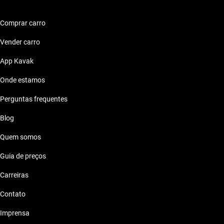
Volkswagen Voyage 2012 ate 50 mil reais
Comprar carro
Volkswagen Voyage 2012 ate 60 mil reais
Vender carro
Volkswagen Voyage 2012 ate 70 mil reais
App Kavak
Onde estamos
Volkswagen Voyage 2012 ate 80 mil reais
Perguntas frequentes
Blog
Quem somos
Guia de preços
Carreiras
Contato
Imprensa