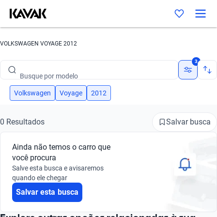
VOLKSWAGEN VOYAGE 2012
Busque por marca
3
Busque por modelo
Busque por versão
Volkswagen
Voyage
2012
Busque por ano
Salvar busca
0 Resultados
Busque por marca
Ainda não temos o carro que
Busque por modelo
você procura
Salve esta busca e avisaremos
Busque por versão
quando ele chegar
Salvar esta busca
Busque por ano