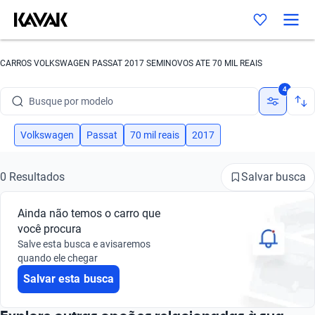
CARROS VOLKSWAGEN PASSAT 2017 SEMINOVOS ATE 70 MIL REAIS
Busque por marca
4
Busque por modelo
Busque por versão
Volkswagen
Passat
70 mil reais
2017
Busque por ano
Salvar busca
0 Resultados
Busque por marca
Ainda não temos o carro que
Busque por modelo
você procura
Salve esta busca e avisaremos
Busque por versão
quando ele chegar
Salvar esta busca
Busque por ano