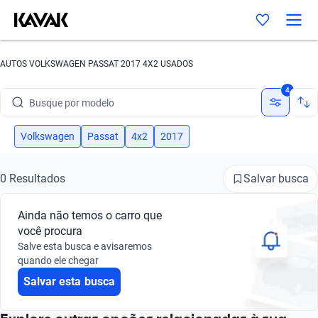
AUTOS VOLKSWAGEN PASSAT 2017 4X2 USADOS
Busque por marca
4
Busque por modelo
Busque por versão
Volkswagen
Passat
4x2
2017
Busque por ano
Salvar busca
0 Resultados
Busque por marca
Ainda não temos o carro que
Busque por modelo
você procura
Salve esta busca e avisaremos
Busque por versão
quando ele chegar
Salvar esta busca
Busque por ano