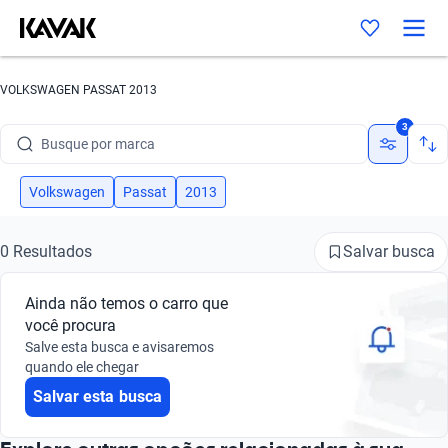
VOLKSWAGEN PASSAT 2013
Busque por marca
3
Busque por modelo
Volkswagen
Passat
2013
Busque por versão
Busque por ano
Salvar busca
0 Resultados
Busque por marca
Ainda não temos o carro que
você procura
Busque por modelo
Salve esta busca e avisaremos
quando ele chegar
Busque por versão
Salvar esta busca
Busque por ano