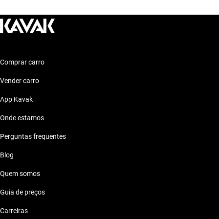
Volkswagen Passat 2013 ate 500 mil reais
Volkswagen Passat 2013 ate 50 mil reais
Comprar carro
Volkswagen Passat 2013 ate 60 mil reais
Vender carro
Volkswagen Passat 2013 ate 70 mil reais
App Kavak
Onde estamos
Volkswagen Passat 2013 ate 80 mil reais
Perguntas frequentes
Blog
Quem somos
Guia de preços
Carreiras