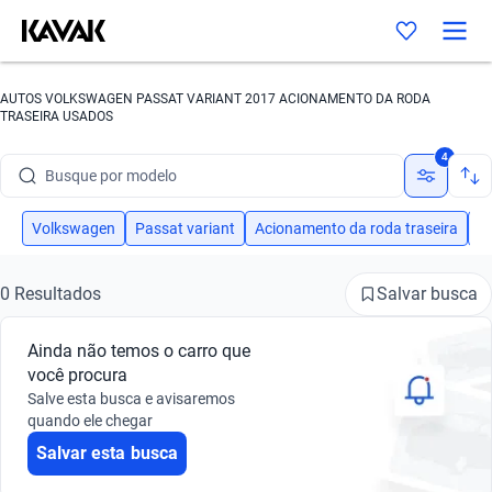
AUTOS VOLKSWAGEN PASSAT VARIANT 2017 ACIONAMENTO DA RODA
TRASEIRA USADOS
Busque por marca
4
Busque por modelo
Busque por versão
Volkswagen
Passat variant
Acionamento da roda traseira
2
Busque por ano
Salvar busca
0 Resultados
Busque por marca
Ainda não temos o carro que
Busque por modelo
você procura
Salve esta busca e avisaremos
Busque por versão
quando ele chegar
Salvar esta busca
Busque por ano