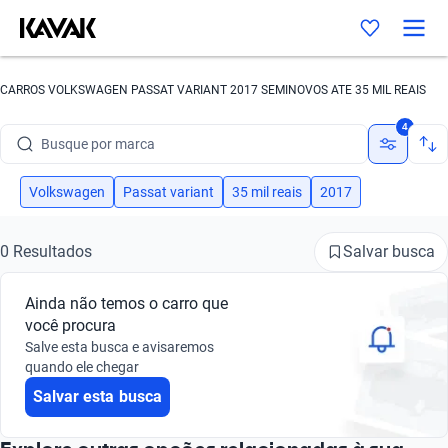
CARROS VOLKSWAGEN PASSAT VARIANT 2017 SEMINOVOS ATE 35 MIL REAIS
Busque por marca
4
Busque por modelo
Volkswagen
Passat variant
35 mil reais
2017
Busque por versão
Busque por ano
Salvar busca
0 Resultados
Busque por marca
Ainda não temos o carro que
você procura
Busque por modelo
Salve esta busca e avisaremos
quando ele chegar
Busque por versão
Salvar esta busca
Busque por ano