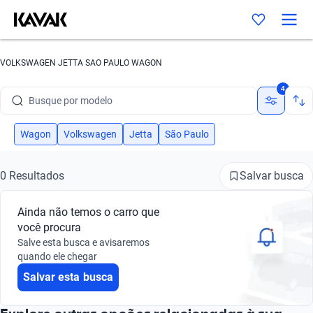
VOLKSWAGEN JETTA SAO PAULO WAGON
Busque por marca
4
Busque por modelo
Busque por versão
Wagon
Volkswagen
Jetta
São Paulo
Busque por ano
Salvar busca
0 Resultados
Busque por marca
Ainda não temos o carro que
Busque por modelo
você procura
Salve esta busca e avisaremos
Busque por versão
quando ele chegar
Salvar esta busca
Busque por ano