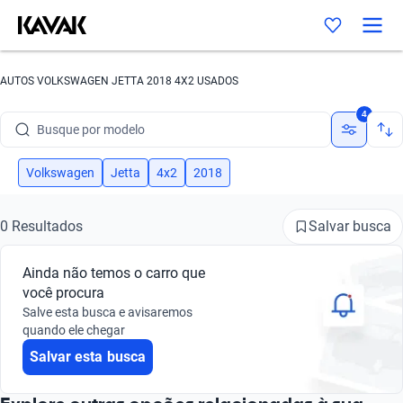
AUTOS VOLKSWAGEN JETTA 2018 4X2 USADOS
Busque por marca
4
Busque por modelo
Busque por versão
Volkswagen
Jetta
4x2
2018
Busque por ano
Salvar busca
0 Resultados
Busque por marca
Ainda não temos o carro que
Busque por modelo
você procura
Salve esta busca e avisaremos
Busque por versão
quando ele chegar
Salvar esta busca
Busque por ano