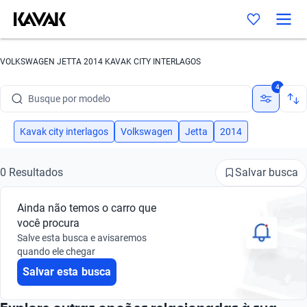
VOLKSWAGEN JETTA 2014 KAVAK CITY INTERLAGOS
Busque por marca
4
Busque por modelo
Busque por versão
Kavak city interlagos
Volkswagen
Jetta
2014
Busque por ano
Salvar busca
0 Resultados
Busque por marca
Ainda não temos o carro que
Busque por modelo
você procura
Salve esta busca e avisaremos
Busque por versão
quando ele chegar
Salvar esta busca
Busque por ano